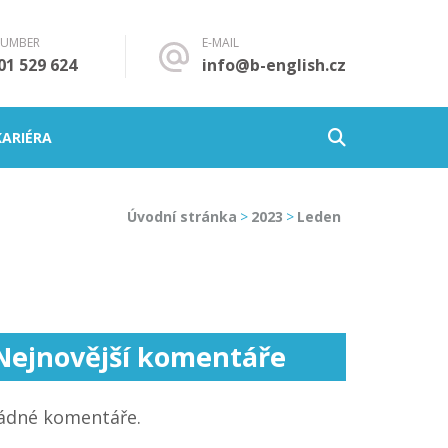
NUMBER
E-MAIL
01 529 624
info@b-english.cz
KARIÉRA
Úvodní stránka
>
2023
>
Leden
Nejnovější komentáře
ádné komentáře.