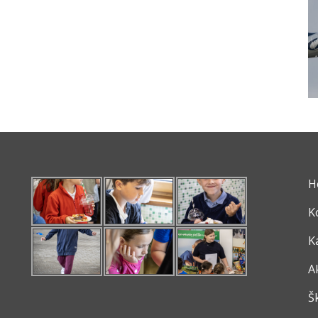
H
K
K
A
Š