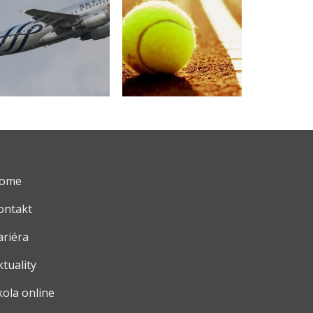
ome
ontakt
ariéra
ktuality
kola online