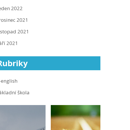
eden 2022
rosinec 2021
istopad 2021
áří 2021
Rubriky
-english
ákladní škola