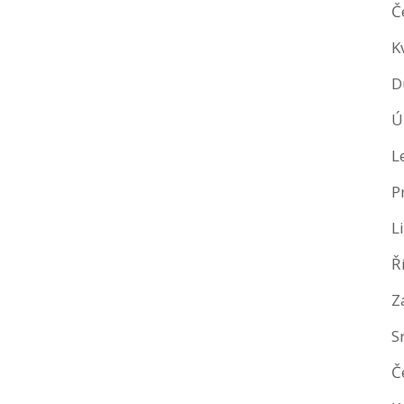
Č
K
D
Ú
L
P
L
Ř
Z
S
Č