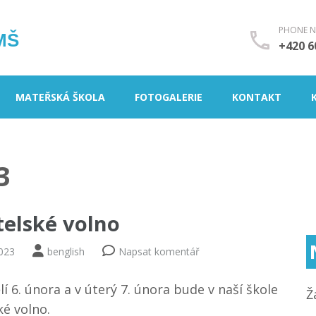
PHONE 
MŠ
+420 6
MATEŘSKÁ ŠKOLA
FOTOGALERIE
KONTAKT
3
telské volno
2023
benglish
Napsat komentář
í 6. února a v úterý 7. února bude v naší škole
Ž
ké volno.