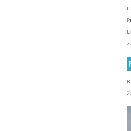
L
P
L
Z
B
Z