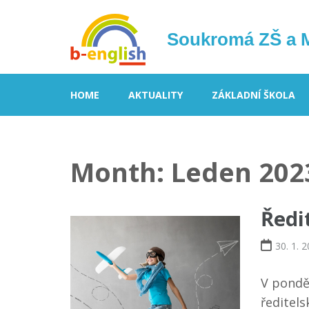
Soukromá ZŠ a 
HOME
AKTUALITY
ZÁKLADNÍ ŠKOLA
Month: Leden 202
Ředi
30. 1. 
V ponděl
ředitels