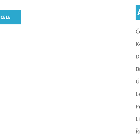
 CELÉ
Č
K
D
B
Ú
L
P
L
Ř